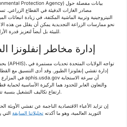
مصادر الغازات الدفيئة في القطاع الزراعي. تس
النيتروجينية وتربية الماشية المكثفة، في زيادة انبعاثات المي
نحو ممارسات الزراعة التجديدية يمكن أن يقلل من هذه الا
للبيئة بل أيضاً لتعزيز قدرة الأراضي على امتصاص الكربون وتحسين جودة التربة.
إدارة مخاطر إنفلونزا ا
بحسب إ
إدارة تفشي إنفلونزا الطيور. وقد أدى التنسيق مع الق
في المزارع لمنع ان
والتعاون العابر للحدود هما الركيزة الأساسية لحماية ق
ارتفاع تكاليف التشغيل بنسبة تتجاوز 15% نتيجة إجراءات التعقيم والحجر الصحي.
إن تزايد الأعباء الاقتصادية الناجمة عن تفشي الأوبئة 
التوريد العالمية، وهو ما أكدته
تحليلاتنا السابقة
التي ر