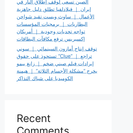
الصين تسعى لوقف إطلاق النار في
إيران ｜ فيلادلفيا تطلق دليل جاهزية
الأعمال ｜ ساوث ويست تقيد شواحن
البطاريات ｜ برمجيات المؤسسات
تواجه تحديات وجودية ｜ أمريكان
إكسبريس ترفع مكافآت البطاقات
توقف إنتاج أمازون السينمائي ｜ سوني
تستحوذ على حقوق “Clue” ｜ تراجع
إيرادات فيلم صيني ضخم ｜ زانغ ييمو
يخرج “مشكلة الأجسام الثلاثة” ｜ هيمنة
الكوميديا على شباك التذاكر
Recent
Comments