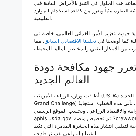
عد هذه الحلول في التنبؤ بالأمراض النباتية قبل
ية الضارة بيئياً ويعزز من كفاءة استخدام الموارد
الطبيعية.
ة حيوية لتعزيز الأمن الغذائي العالمي، خاصة في
لية كما أوضحنا في
تحليلنا الاقتصادي السابق
، مما
 تعزز جهود مكافحة دودة
العالم الجديد
أطلقت وزارة الزراعة الأمريكية (USDA) مبادرة “تحدي دودة العالم الجديد” (New World Screwworm
Grand Challenge) كجزء من استراتيجية وطنية لحماية الثروة الحيوانية. تأتي هذه الخطوة استجابةً
انية والاقتصاد الزراعي. وبحسب الموقع الرسمي
aphis.usda.gov، تم تخصيص منصة Screwworm.gov كمرجع مركزي لتوحيد جهود الفيدرالية في الرصد
جية لتقليل انتشار هذه الحشرة المدمرة التي تكبد
القطاع الزراعي خسائر فادحة.