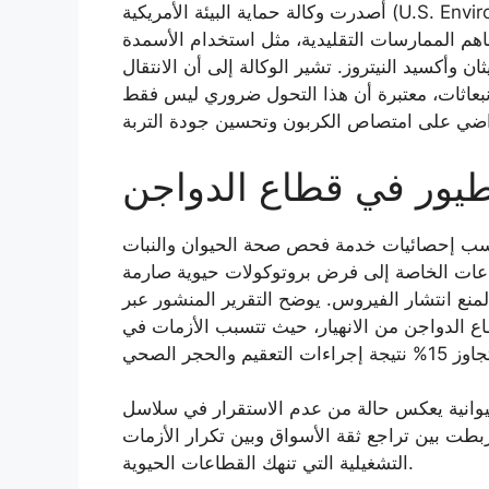
أصدرت وكالة حماية البيئة الأمريكية (U.S. Environmental Protection Agency) بيانات مفصلة حول
اهم الممارسات التقليدية، مثل استخدام الأسمدة
ثان وأكسيد النيتروز. تشير الوكالة إلى أن الانتقال
نبعاثات، معتبرة أن هذا التحول ضروري ليس فقط
لطيور في قطاع الدواجن
حصائيات خدمة فحص صحة الحيوان والنبات (APHIS)، تواجه الولايات المتحدة تحديات مستمرة في
طاعات الخاصة إلى فرض بروتوكولات حيوية صارمة
تشار الفيروس. يوضح التقرير المنشور عبر aphis.usda.gov أن سرعة الاستجابة
طاع الدواجن من الانهيار، حيث تتسبب الأزمات في
الحيوانية يعكس حالة من عدم الاستقرار في سلاسل
بطت بين تراجع ثقة الأسواق وبين تكرار الأزمات
التشغيلية التي تنهك القطاعات الحيوية.