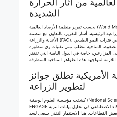
عالمية من آثار الحرارة
الشديدة
بحسب تقرير منظمة الأرصاد العالمية (World Meteorological Organization)، يواجه العالم مخاطر
عية الرئيسية. أشار التقرير، بالتعاون مع منظمة
الأغذية والزراعة (FAO)، إلى أن الارتفاع غير المسبوق في درجات الحرارة يقلص فترات النمو الطبيعي
لضغوط المناخية تتطلب تبني تقنيات ري متطورة
لى المزارعين، خاصة في الدول النامية التي تفتقر
 الأمريكية تطلق جوائز
لتطوير الزراعة
كشفت مؤسسة العلوم الوطنية (National Science Foundation) عن أولى جوائزها تحت برنامج AI-
ENGAGE بهدف تحديث الزراعة العالمية. تهدف المبادرة إلى دمج الذكاء الاصطناعي في تحليل بيانات التربة
حسين الإنتاجية بنسبة قد تصل إلى 20% في بعض القطاعات. هذا الاستثمار التقني يسعى لسد