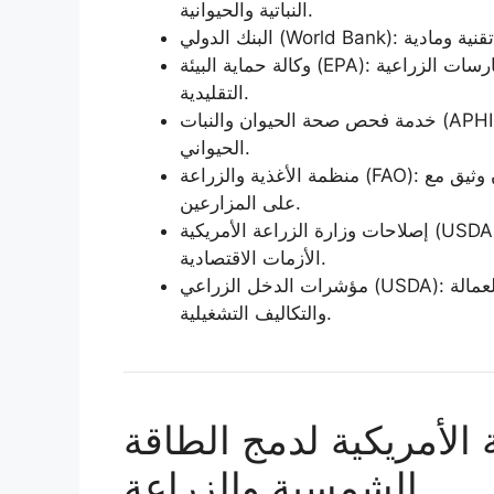
النباتية والحيوانية.
وكالة حماية البيئة (EPA): تحليل مصادر انبعاثات الغازات الدفيئة الناتجة عن الممارسات الزراعية
التقليدية.
خدمة فحص صحة الحيوان والنبات (APHIS): إدارة أزمات إنفلونزا الطيور لضمان استقرار الأمن
الحيواني.
منظمة الأغذية والزراعة (FAO): تعاون وثيق مع WMO لرصد الظواهر المناخية المتطرفة المؤثرة
على المزارعين.
إصلاحات وزارة الزراعة الأمريكية (USDA): إعادة هيكلة مهام الوزارة لدعم المزارعين في مواجهة
الأزمات الاقتصادية.
مؤشرات الدخل الزراعي (USDA): توقعات مالية لقطاع المزارع تظهر تأثراً بتقلبات العمالة
والتكاليف التشغيلية.
 الأمريكية لدمج الطاقة
الشمسية والزراعة