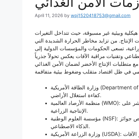
مات الأمن الغذائي
April 11, 2026
by
wpj1520418753@gmail.com
لزراعي العالمي في عام 2026 تحديات هيكلية وبيئية غير مسبوقة، حيث تتداخل التغيرات
ت الإنتاج. من تزايد مخاطر الحرارة الشديدة التي
راعية، تسعى الحكومات والمؤسسات الدولية إلى
طناعي وتقنيات مراقبة الآفات يعكس تحولاً جذرياً
ع متطلبات الإنتاج الأخضر لضمان الأمن الغذائي
وزارة الطاقة الأمريكية (Department of Energy): دمج تقنيات الطاقة الشمسية مع الزراعة لرفع
كفاءة استغلال الأراضي.
منظمة الأرصاد العالمية (WMO): تحذيرات من مخاطر الحرارة الشديدة وتأثيرها المباشر على
الإنتاجية الزراعية.
مؤسسة العلوم الوطنية (NSF): تخصيص جوائز AI-ENGAGE لتحديث الزراعة العالمية باستخدام
الذكاء الاصطناعي.
وزارة الزراعة الأمريكية (USDA): إطلاق “تحدي دودة العالم الجديد” للسيطرة على انتشار الآفات